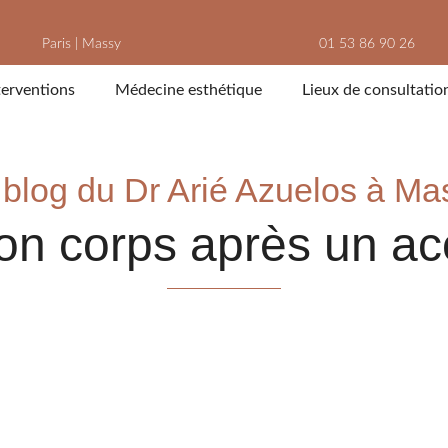
Paris
|
Massy
01 53 86 90 26
terventions
Médecine esthétique
Lieux de consultatio
 blog du Dr Arié Azuelos à Ma
son corps après un a