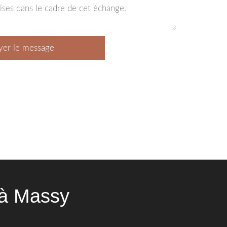
yer le message
 à Massy