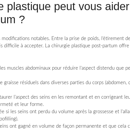
 plastique peut vous aider
tum ?
modifications notables. Entre la prise de poids, l’étirement d
ois difficile à accepter. La chirurgie plastique post-partum offr
et les muscles abdominaux pour réduire l’aspect distendu que
e graisse résiduels dans diverses parties du corps (abdomen, cu
staurer l’aspect des seins en les remontant et en corrigeant le
fermeté et leur forme.
si les seins ont perdu du volume après la grossesse et l’allai
ofilling).
seins ont gagné en volume de façon permanente et que cela ca