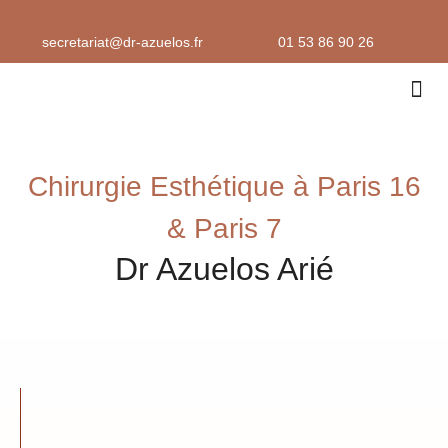
Aller
au
secretariat@dr-azuelos.fr
01 53 86 90 26
contenu
Médeci
Lieux
Chirurgie Esthétique à Paris 16
& Paris 7
Dr Azuelos Arié