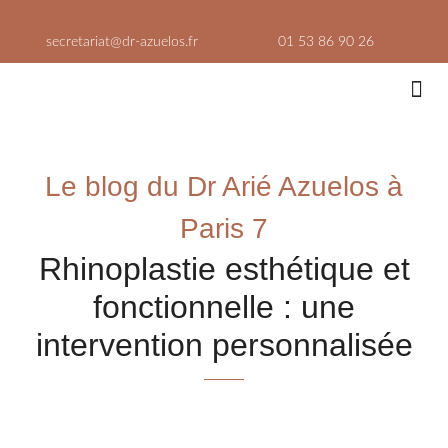
Aller
au
secretariat@dr-azuelos.fr
01 53 86 90 26
contenu
Médeci
Lieux
Le blog du Dr Arié Azuelos à
Paris 7
Rhinoplastie esthétique et
fonctionnelle : une
intervention personnalisée