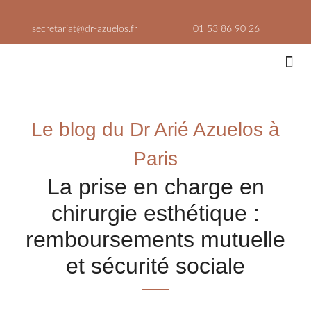
Aller
au
secretariat@dr-azuelos.fr
01 53 86 90 26
contenu
Médeci
Lieux
Le blog du Dr Arié Azuelos à
Paris
La prise en charge en
chirurgie esthétique :
remboursements mutuelle
et sécurité sociale