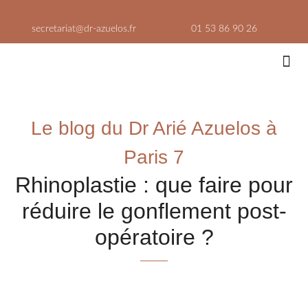
Aller
au
secretariat@dr-azuelos.fr
01 53 86 90 26
contenu
Médeci
Lieux
Le blog du Dr Arié Azuelos à
Paris 7
Rhinoplastie : que faire pour
réduire le gonflement post-
opératoire ?