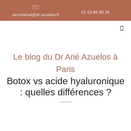
Aller
au
01 53 86 90 26
secretariat@dr-azuelos.fr
contenu
Médeci
Lieux
Le blog du Dr Arié Azuelos à
Paris
Botox vs acide hyaluronique
: quelles différences ?